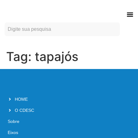
ÍND
.
Tag:
tapajós
HOME
O CDESC
Sobre
Eixos