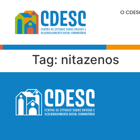
O CDES
.
Tag:
nitazenos