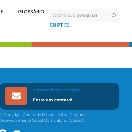
DE
GLOSSÁRIO
EN
PT
ES
contato@cdesc.org.br
Entre em contato!
© Copyright Centro de Estudos sobre Drogas e
Desenvolvimento Social Comunitário (Cdesc)