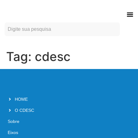
ÍND
.
Tag:
cdesc
HOME
O CDESC
Sobre
Eixos